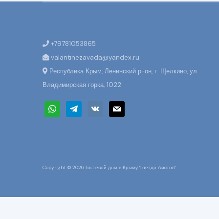
+79781053865
valantinezavada@yandex.ru
Республика Крым, Ленинский р-он, г. Щелкино, ул.
Владимирская горка, 1022
whatsapp
telegram
vkontakte
mail
Copyright © 2026 Гостевой дом в Крыму "Гнездо Аиcтов"