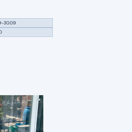
9-30.09
0